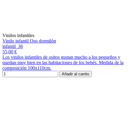
Vinilos infantiles
Vinilo infantil Oso dormilón
infantil_36
55,00 €
Los vinilos infantiles de ositos gustan mucho a los pequeños y
quedan muy bien en las habitaciones de los bebés. Medida de la
composición 100x110cm.
Añadir al carrito