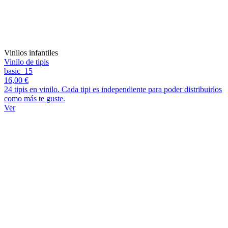
Vinilos infantiles
Vinilo de tipis
basic_15
16,00 €
24 tipis en vinilo. Cada tipi es independiente para poder distribuirlos
como más te guste.
Ver