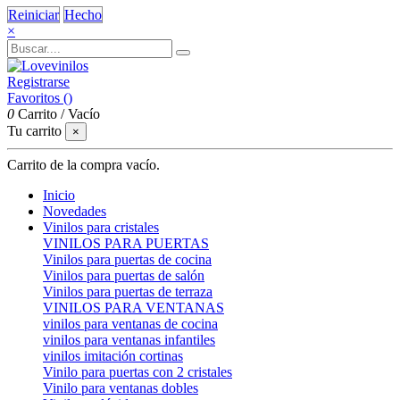
Reiniciar
Hecho
×
Registrarse
Favoritos (
)
0
Carrito
/
Vacío
Tu carrito
×
Carrito de la compra vacío.
Inicio
Novedades
Vinilos para cristales
VINILOS PARA PUERTAS
Vinilos para puertas de cocina
Vinilos para puertas de salón
Vinilos para puertas de terraza
VINILOS PARA VENTANAS
vinilos para ventanas de cocina
vinilos para ventanas infantiles
vinilos imitación cortinas
Vinilo para puertas con 2 cristales
Vinilo para ventanas dobles