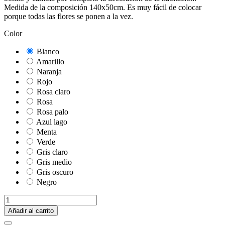
Medida de la composición 140x50cm. Es muy fácil de colocar
porque todas las flores se ponen a la vez.
Color
Blanco
Amarillo
Naranja
Rojo
Rosa claro
Rosa
Rosa palo
Azul lago
Menta
Verde
Gris claro
Gris medio
Gris oscuro
Negro
Añadir al carrito