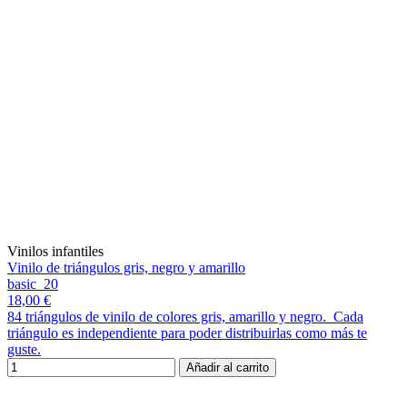
Vinilos infantiles
Vinilo de triángulos gris, negro y amarillo
basic_20
18,00 €
84 triángulos de vinilo de colores gris, amarillo y negro. Cada
triángulo es independiente para poder distribuirlas como más te
guste.
Añadir al carrito