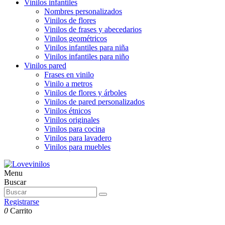
Vinilos infantiles
Nombres personalizados
Vinilos de flores
Vinilos de frases y abecedarios
Vinilos geométricos
Vinilos infantiles para niña
Vinilos infantiles para niño
Vinilos pared
Frases en vinilo
Vinilo a metros
Vinilos de flores y árboles
Vinilos de pared personalizados
Vinilos étnicos
Vinilos originales
Vinilos para cocina
Vinilos para lavadero
Vinilos para muebles
Menu
Buscar
Registrarse
0
Carrito