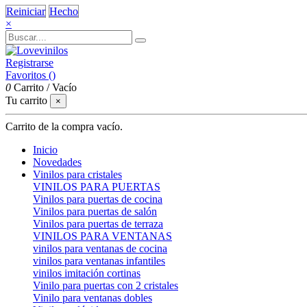
Reiniciar
Hecho
×
Registrarse
Favoritos (
)
0
Carrito
/
Vacío
Tu carrito
×
Carrito de la compra vacío.
Inicio
Novedades
Vinilos para cristales
VINILOS PARA PUERTAS
Vinilos para puertas de cocina
Vinilos para puertas de salón
Vinilos para puertas de terraza
VINILOS PARA VENTANAS
vinilos para ventanas de cocina
vinilos para ventanas infantiles
vinilos imitación cortinas
Vinilo para puertas con 2 cristales
Vinilo para ventanas dobles