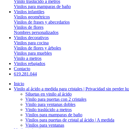
Vinilo traslúcido a metros
Vinilos para mamparas de baño
Vinilos infantiles
Vinilos geométricos
Vinilos de frases y abecedarios
Vinilos de flores
Nombres personalizados
Vinilos decorativos
Vinilos para cocina
Vinilos de flores y árboles
Vinilos para muebles
Vinilo a metros
Vinilos rebajados
Contacto
619.281.044
Inicio
Vinilo al ácido a medida para cristales | Privacidad sin perder lu
Siluetas en vinilo al ácido
Vinilo para puertas con 2 cristales
Vinilo para ventanas dobles
Vinilo traslúcido a metros
Vinilos para mamparas de baño
Vinilos para puertas de cristal al ácido | A medida
Vinilos para ventanas