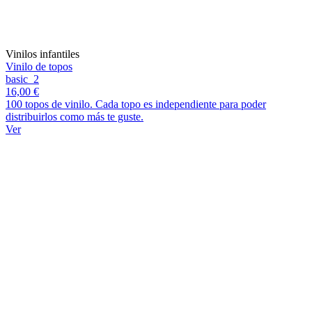
Vinilos infantiles
Vinilo de topos
basic_2
16,00 €
100 topos de vinilo. Cada topo es independiente para poder
distribuirlos como más te guste.
Ver