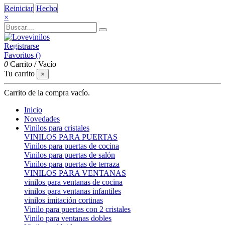
Reiniciar
Hecho
×
Registrarse
Favoritos (
)
0
Carrito
/
Vacío
Tu carrito
×
Carrito de la compra vacío.
Inicio
Novedades
Vinilos para cristales
VINILOS PARA PUERTAS
Vinilos para puertas de cocina
Vinilos para puertas de salón
Vinilos para puertas de terraza
VINILOS PARA VENTANAS
vinilos para ventanas de cocina
vinilos para ventanas infantiles
vinilos imitación cortinas
Vinilo para puertas con 2 cristales
Vinilo para ventanas dobles