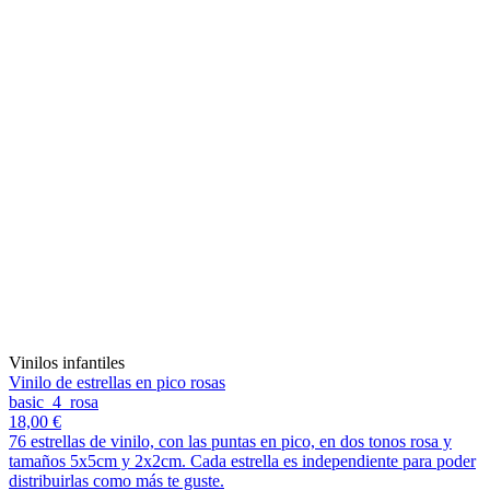
Vinilos infantiles
Vinilo de estrellas en pico rosas
basic_4_rosa
18,00 €
76 estrellas de vinilo, con las puntas en pico, en dos tonos rosa y
tamaños 5x5cm y 2x2cm. Cada estrella es independiente para poder
distribuirlas como más te guste.