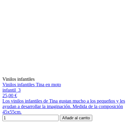
Vinilos infantiles
Vinilos infantiles Tina en moto
infantil_3
25,00 €
Los vinilos infantiles de Tina gustan mucho a los pequeños y les
ayudan a desarrollar la imaginación. Medida de la composición
45x55cm.
Añadir al carrito