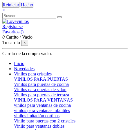
Reiniciar
Hecho
×
Registrarse
Favoritos (
)
0
Carrito
/
Vacío
Tu carrito
×
Carrito de la compra vacío.
Inicio
Novedades
Vinilos para cristales
VINILOS PARA PUERTAS
Vinilos para puertas de cocina
Vinilos para puertas de salón
Vinilos para puertas de terraza
VINILOS PARA VENTANAS
vinilos para ventanas de cocina
vinilos para ventanas infantiles
vinilos imitación cortinas
Vinilo para puertas con 2 cristales
Vinilo para ventanas dobles