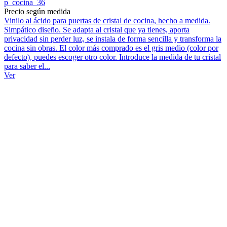
p_cocina_36
Precio según medida
Vinilo al ácido para puertas de cristal de cocina, hecho a medida.
Simpático diseño. Se adapta al cristal que ya tienes, aporta
privacidad sin perder luz, se instala de forma sencilla y transforma la
cocina sin obras. El color más comprado es el gris medio (color por
defecto), puedes escoger otro color. Introduce la medida de tu cristal
para saber el...
Ver