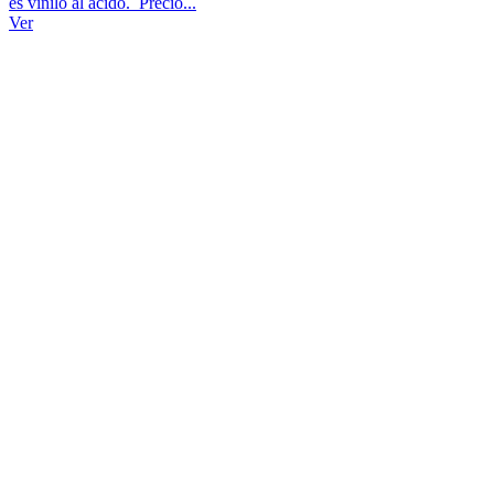
es vinilo al ácido. Precio...
Ver