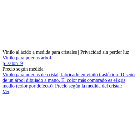
Vinilo al ácido a medida para cristales | Privacidad sin perder luz
Vinilo para puertas árbol
p_salon_9
Precio según medida
Vinilo para puertas de cristal, fabricado en vinilo traslúcido. Diseño
de un árbol dibujado a mano. El color más comprado es el gris
medio (color por defecto). Precio según la medida del cristal:
Ver