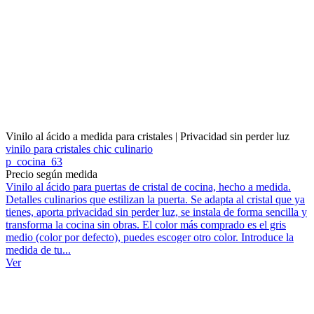
Vinilo al ácido a medida para cristales | Privacidad sin perder luz
vinilo para cristales chic culinario
p_cocina_63
Precio según medida
Vinilo al ácido para puertas de cristal de cocina, hecho a medida.
Detalles culinarios que estilizan la puerta. Se adapta al cristal que ya
tienes, aporta privacidad sin perder luz, se instala de forma sencilla y
transforma la cocina sin obras. El color más comprado es el gris
medio (color por defecto), puedes escoger otro color. Introduce la
medida de tu...
Ver