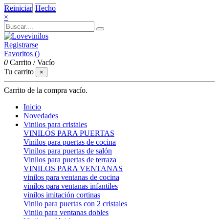
Reiniciar
Hecho
×
Registrarse
Favoritos (
)
0
Carrito
/
Vacío
Tu carrito
×
Carrito de la compra vacío.
Inicio
Novedades
Vinilos para cristales
VINILOS PARA PUERTAS
Vinilos para puertas de cocina
Vinilos para puertas de salón
Vinilos para puertas de terraza
VINILOS PARA VENTANAS
vinilos para ventanas de cocina
vinilos para ventanas infantiles
vinilos imitación cortinas
Vinilo para puertas con 2 cristales
Vinilo para ventanas dobles