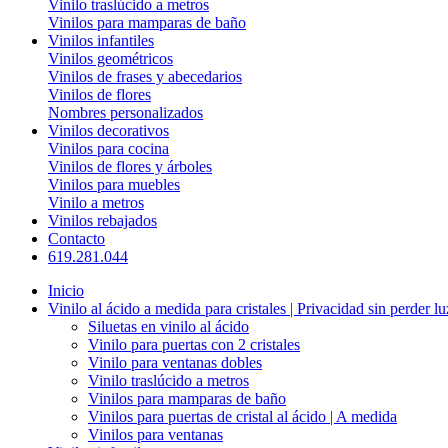
Vinilo traslúcido a metros
Vinilos para mamparas de baño
Vinilos infantiles
Vinilos geométricos
Vinilos de frases y abecedarios
Vinilos de flores
Nombres personalizados
Vinilos decorativos
Vinilos para cocina
Vinilos de flores y árboles
Vinilos para muebles
Vinilo a metros
Vinilos rebajados
Contacto
619.281.044
Inicio
Vinilo al ácido a medida para cristales | Privacidad sin perder lu
Siluetas en vinilo al ácido
Vinilo para puertas con 2 cristales
Vinilo para ventanas dobles
Vinilo traslúcido a metros
Vinilos para mamparas de baño
Vinilos para puertas de cristal al ácido | A medida
Vinilos para ventanas