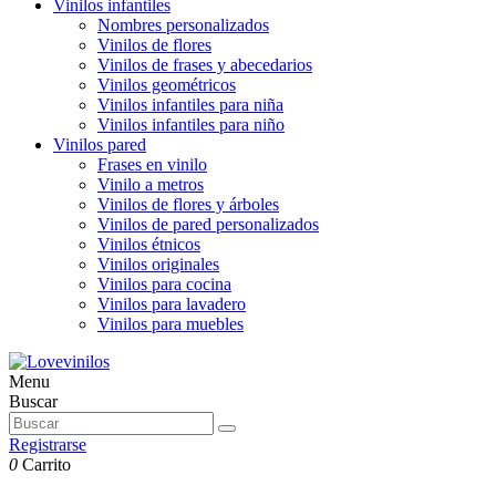
Vinilos infantiles
Nombres personalizados
Vinilos de flores
Vinilos de frases y abecedarios
Vinilos geométricos
Vinilos infantiles para niña
Vinilos infantiles para niño
Vinilos pared
Frases en vinilo
Vinilo a metros
Vinilos de flores y árboles
Vinilos de pared personalizados
Vinilos étnicos
Vinilos originales
Vinilos para cocina
Vinilos para lavadero
Vinilos para muebles
Menu
Buscar
Registrarse
0
Carrito