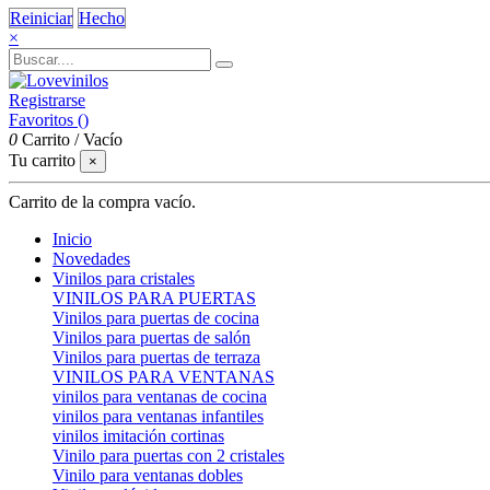
Reiniciar
Hecho
×
Registrarse
Favoritos (
)
0
Carrito
/
Vacío
Tu carrito
×
Carrito de la compra vacío.
Inicio
Novedades
Vinilos para cristales
VINILOS PARA PUERTAS
Vinilos para puertas de cocina
Vinilos para puertas de salón
Vinilos para puertas de terraza
VINILOS PARA VENTANAS
vinilos para ventanas de cocina
vinilos para ventanas infantiles
vinilos imitación cortinas
Vinilo para puertas con 2 cristales
Vinilo para ventanas dobles