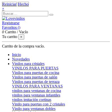
Reiniciar
Hecho
×
Registrarse
Favoritos (
)
0
Carrito
/
Vacío
Tu carrito
×
Carrito de la compra vacío.
Inicio
Novedades
Vinilos para cristales
VINILOS PARA PUERTAS
Vinilos para puertas de cocina
Vinilos para puertas de salón
Vinilos para puertas de terraza
VINILOS PARA VENTANAS
vinilos para ventanas de cocina
vinilos para ventanas infantiles
vinilos imitación cortinas
Vinilo para puertas con 2 cristales
Vinilo para ventanas dobles