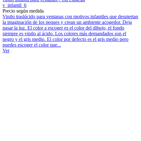
v_infantil_6
Precio según medida
Vinilo traslúcido para ventanas con motivos infantiles que despiertan
la imaginación de los peques y crean un ambiente acogedor. Deja
pasar la luz. El color a escoger es el color del dibujo, el fondo
siempre es vinilo al ácido. Los colores más demandados son el
negro y el gris medio. El color por defecto es el gris medio pero
puedes escoger el color que...
Ver