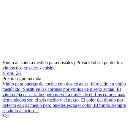
Vinilo al ácido a medida para cristales | Privacidad sin perder luz
vinilos dos cristales - cuisine
p_dos_26
Precio según medida
Vinilo para puertas de cocina con dos cristales, fabricado en vinilo
traslúcido. Sustituye las cortinas por vinilos de diseño actual. El
vinilo deja pasar la luz pero no ver a través de él. Los colores más
demandados son el gris medio y el negro. El color del dibujo por
defecto es gris medio pero puedes escoger color. El fondo siempre
es vinilo al ácido....
Ver