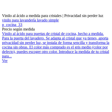
Vinilo al ácido a medida para cristales | Privacidad sin perder luz
vinilo para lavandería lavado simple
p_cocina_33
Precio según medida
Vinilo al ácido para puertas de cristal de cocina, hecho a medida.
Para la puerta del lavadero. Se adapta al cristal que ya tienes, aporta
privacidad sin perder luz, se instala de forma sencilla y transforma la
cocina sin obras. El color más comprado es el gris medio (color por
defecto), puedes escoger otro color. Introduce la medida de tu cristal
para...
Ver