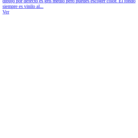
dibujo por defecto es gris medio pero puedes escoger color. El fondo
siempre es vinilo al...
Ver