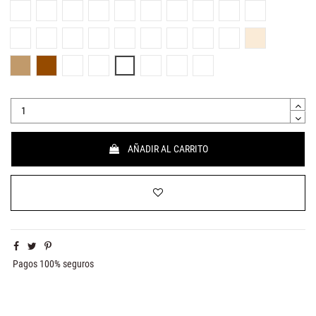
Amarillo
Naranja
Rojo
Granate
Rosa claro
Rosa
Fucsia
Rosa palo
Lila
Morado
Azul cielo
Azul
Azul marino
Azul lago
Menta
Verde
Verde pesto
Verde oasis
Mostaza
Beige
Camel
Marrón
Marrón chocolate
Gris claro
Gris medio
Gris oscuro
Negro
Transparente
AÑADIR AL CARRITO
Pagos 100% seguros