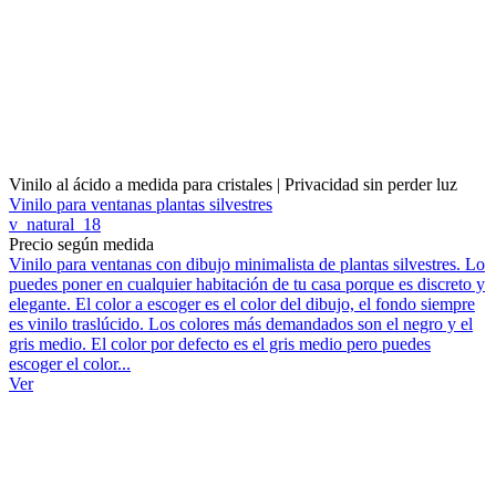
Vinilo al ácido a medida para cristales | Privacidad sin perder luz
Vinilo para ventanas plantas silvestres
v_natural_18
Precio según medida
Vinilo para ventanas con dibujo minimalista de plantas silvestres. Lo
puedes poner en cualquier habitación de tu casa porque es discreto y
elegante. El color a escoger es el color del dibujo, el fondo siempre
es vinilo traslúcido. Los colores más demandados son el negro y el
gris medio. El color por defecto es el gris medio pero puedes
escoger el color...
Ver