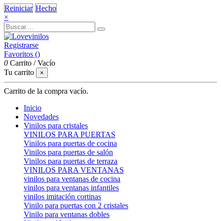
Reiniciar
Hecho
×
Registrarse
Favoritos (
)
0
Carrito
/
Vacío
Tu carrito
×
Carrito de la compra vacío.
Inicio
Novedades
Vinilos para cristales
VINILOS PARA PUERTAS
Vinilos para puertas de cocina
Vinilos para puertas de salón
Vinilos para puertas de terraza
VINILOS PARA VENTANAS
vinilos para ventanas de cocina
vinilos para ventanas infantiles
vinilos imitación cortinas
Vinilo para puertas con 2 cristales
Vinilo para ventanas dobles