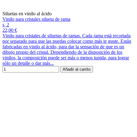
Siluetas en vinilo al ácido
Vinilo para cristales silueta de rama
s_2
22,00 €
Vinilo para cristales de siluetas de ramas. Cada rama está recortada
por separado para que las puedas colocar como más te guste. Están
fabricadas en vinilo al ácido, para dar la sensación de que es un
dibujo propio del cristal. Dependiendo de la disposición de los
vinilos, la composición puede ser más o menos tupida, para lograr
sólo un detalle o dar más...
Añadir al carrito