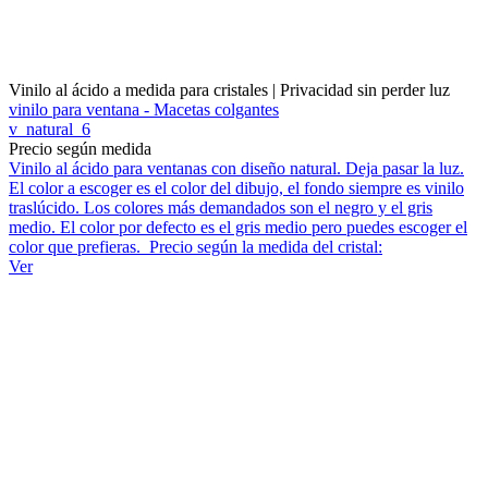
Vinilo al ácido a medida para cristales | Privacidad sin perder luz
vinilo para ventana - Macetas colgantes
v_natural_6
Precio según medida
Vinilo al ácido para ventanas con diseño natural. Deja pasar la luz.
El color a escoger es el color del dibujo, el fondo siempre es vinilo
traslúcido. Los colores más demandados son el negro y el gris
medio. El color por defecto es el gris medio pero puedes escoger el
color que prefieras. Precio según la medida del cristal:
Ver