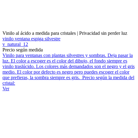
Vinilo al ácido a medida para cristales | Privacidad sin perder luz
vinilo ventana espiga silvestre
v_natural_12
Precio según medida
Vinilo para ventanas con plantas silvestres y sombras. Deja pasar la
luz. El color a escoger es el color del dibujo, el fondo siempre es
vinilo traslúcido. Los colores más demandados son el negro y el gris
medio. El color por defecto es negro pero puedes escoger el color
que prefieras, la sombra siempre es gris. Precio según la medida del
cristal:
Ver