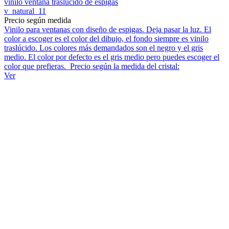
vinilo ventana traslúcido de espigas
v_natural_11
Precio según medida
Vinilo para ventanas con diseño de espigas. Deja pasar la luz. El
color a escoger es el color del dibujo, el fondo siempre es vinilo
traslúcido. Los colores más demandados son el negro y el gris
medio. El color por defecto es el gris medio pero puedes escoger el
color que prefieras. Precio según la medida del cristal:
Ver