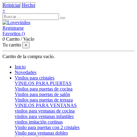
Reiniciar
Hecho
×
Registrarse
Favoritos (
)
0
Carrito
/
Vacío
Tu carrito
×
Carrito de la compra vacío.
Inicio
Novedades
Vinilos para cristales
VINILOS PARA PUERTAS
Vinilos para puertas de cocina
Vinilos para puertas de salón
Vinilos para puertas de terraza
VINILOS PARA VENTANAS
vinilos para ventanas de cocina
vinilos para ventanas infantiles
vinilos imitación cortinas
Vinilo para puertas con 2 cristales
Vinilo para ventanas dobles