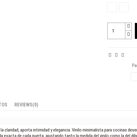
Negro
Transp
Pa
TOS
REVIEWS
(0)
z y la claridad, aporta intimidad y elegancia. Vinilo minimalista para cocinas d
da exacta de cada puerta, ajustando tanto la medida del vinilo como la del di