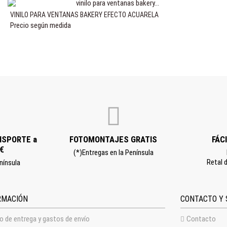
VINILO PARA VENTANAS BAKERY EFECTO ACUARELA
Precio según medida
NSPORTE a
FOTOMONTAJES GRATIS
FÁC
0€
(*)Entregas en la Península
Retal d
nínsula
RMACIÓN
CONTACTO Y 
o de entrega y gastos de envío
Contacto