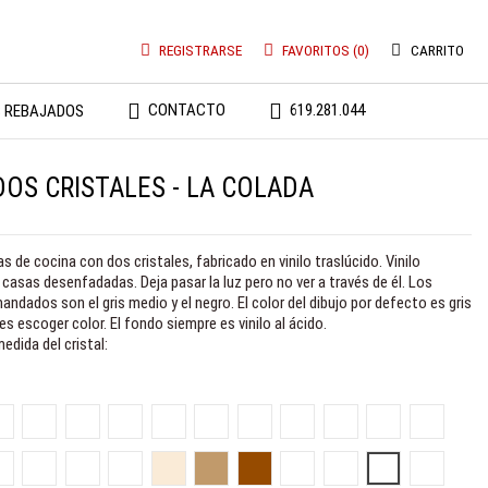
REGISTRARSE
FAVORITOS (
0
)
CARRITO
CONTACTO
619.281.044
S REBAJADOS
DOS CRISTALES - LA COLADA
as de cocina con dos cristales, fabricado en vinilo traslúcido. Vinilo
 casas desenfadadas. Deja pasar la luz pero no ver a través de él. Los
ndados son el gris medio y el negro. El color del dibujo por defecto es gris
s escoger color. El fondo siempre es vinilo al ácido.
edida del cristal:
a
Rojo
Granate
Rosa claro
Rosa
Fucsia
Rosa palo
Lila
Morado
Azul cielo
Azul
Azul mari
Verde
Verde pesto
Verde oasis
Mostaza
Beige
Camel
Marrón
Marrón chocolate
Gris claro
Gris medio
Gris oscu