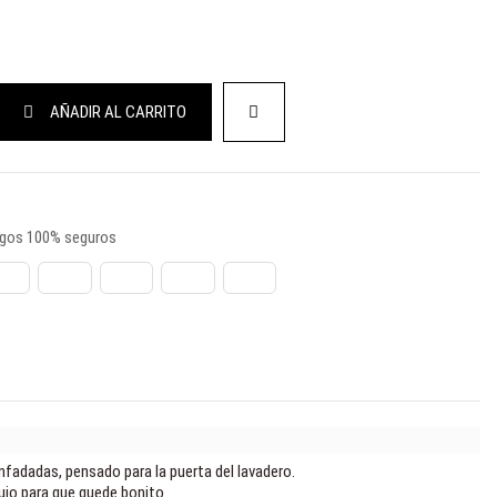
arente
AÑADIR AL CARRITO
gos 100% seguros
esenfadadas, pensado para la puerta del lavadero.
bujo para que quede bonito.