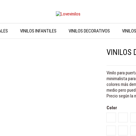
ALES
VINILOS INFANTILES
VINILOS DECORATIVOS
VINILO
VINILOS 
Vinilo para puert
minimalista para
colores más dema
medio pero puede
Precio según la m
Color
Amarillo
Naranj
Azul lago
Menta