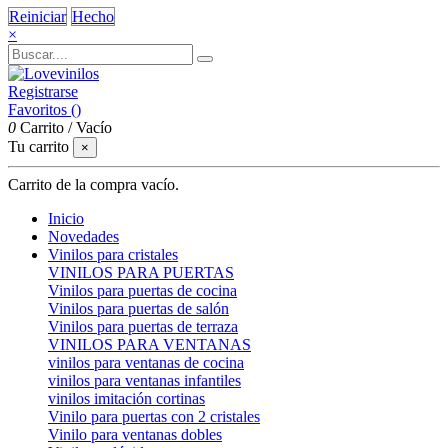
Reiniciar
Hecho
×
Registrarse
Favoritos (
)
0
Carrito
/
Vacío
Tu carrito
×
Carrito de la compra vacío.
Inicio
Novedades
Vinilos para cristales
VINILOS PARA PUERTAS
Vinilos para puertas de cocina
Vinilos para puertas de salón
Vinilos para puertas de terraza
VINILOS PARA VENTANAS
vinilos para ventanas de cocina
vinilos para ventanas infantiles
vinilos imitación cortinas
Vinilo para puertas con 2 cristales
Vinilo para ventanas dobles