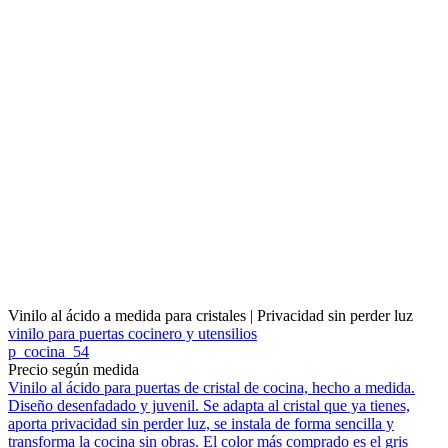
Vinilo al ácido a medida para cristales | Privacidad sin perder luz
vinilo para puertas cocinero y utensilios
p_cocina_54
Precio según medida
Vinilo al ácido para puertas de cristal de cocina, hecho a medida.
Diseño desenfadado y juvenil. Se adapta al cristal que ya tienes,
aporta privacidad sin perder luz, se instala de forma sencilla y
transforma la cocina sin obras. El color más comprado es el gris