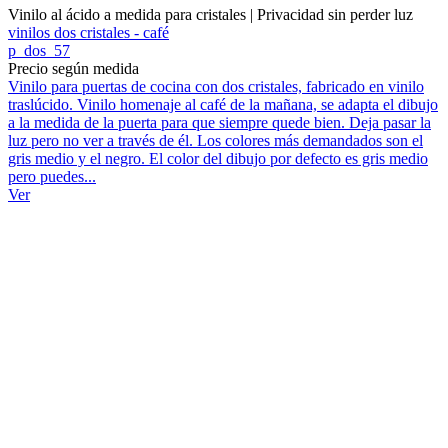
Vinilo al ácido a medida para cristales | Privacidad sin perder luz
vinilos dos cristales - café
p_dos_57
Precio según medida
Vinilo para puertas de cocina con dos cristales, fabricado en vinilo
traslúcido. Vinilo homenaje al café de la mañana, se adapta el dibujo
a la medida de la puerta para que siempre quede bien. Deja pasar la
luz pero no ver a través de él. Los colores más demandados son el
gris medio y el negro. El color del dibujo por defecto es gris medio
pero puedes...
Ver