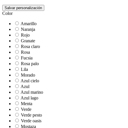
Salvar personalización
Color
Amarillo
Naranja
Rojo
Granate
Rosa claro
Rosa
Fucsia
Rosa palo
Lila
Morado
Azul cielo
Azul
Azul marino
Azul lago
Menta
Verde
Verde pesto
Verde oasis
Mostaza