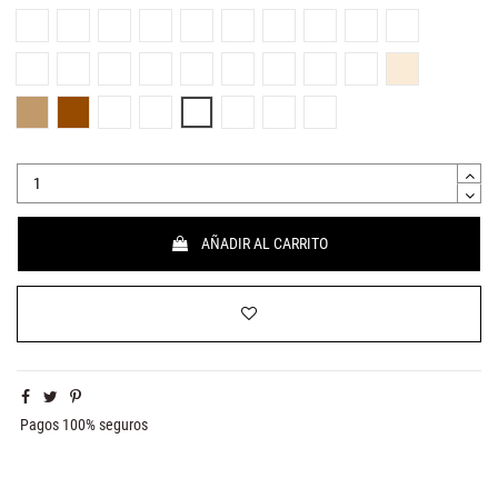
Amarillo
Naranja
Rojo
Granate
Rosa claro
Rosa
Fucsia
Rosa palo
Lila
Morado
Azul cielo
Azul
Azul marino
Azul lago
Menta
Verde
Verde pesto
Verde oasis
Mostaza
Beige
Camel
Marrón
Marrón chocolate
Gris claro
Gris medio
Gris oscuro
Negro
Transparente
AÑADIR AL CARRITO
Pagos 100% seguros